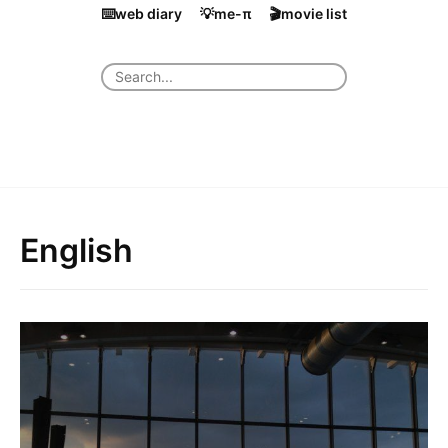
⌨️web diary
💡me-π
🎬movie list
English